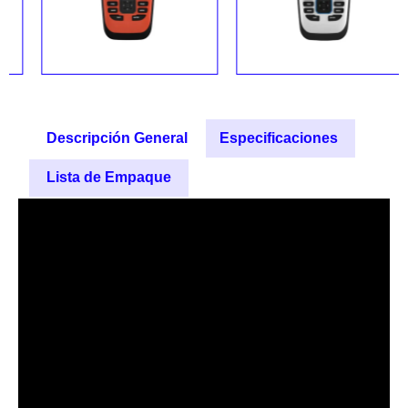
Bs.
12,289.00
Bs.
8,189.00
Añadir al carrito
Añadir al carrito
Descripción General
Especificaciones
Lista de Empaque