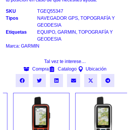
SKU
TGEQ55347
Tipos
NAVEGADOR GPS
,
TOPOGRAFÍA Y
GEODESIA
Etiquetas
EQUIPO
,
GARMIN
,
TOPOGRAFÍA Y
GEODESIA
Marca:
GARMIN
Tal vez te interese…
Compra
Catalogo
Ubicación
GARMIN GPSMAP® 86i
GARMIN GPSMAP® 86s