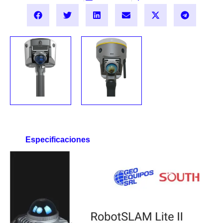
RECEPTOR
RTK GNSS
SLAM V700S HI-
RECEPTOR
TARGET
RTK GNSS
SLAM DOTLAS
Bs.
101,219.00
-
PLUS SOUTH
Bs.
134,939.00
Solicitar precio
Seleccionar
opciones
Solicitar precio
Especificaciones