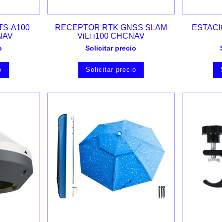
Vista rápida
TS-A100
RECEPTOR RTK GNSS SLAM
ESTACI
NAV
ViLi i100 CHCNAV
o
Solicitar precio
o
Solicitar precio