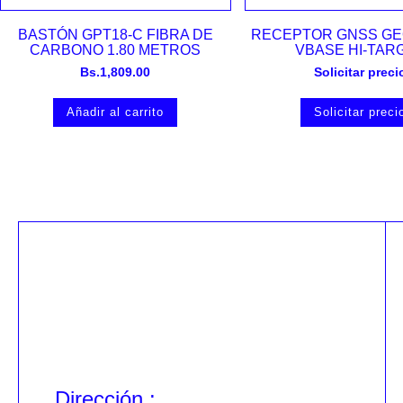
Vista rápida
Vista rápida
BASTÓN GPT18-C FIBRA DE
RECEPTOR GNSS GE
CARBONO 1.80 METROS
VBASE HI-TAR
Bs.
1,809.00
Solicitar preci
Añadir al carrito
Solicitar preci
Dirección :