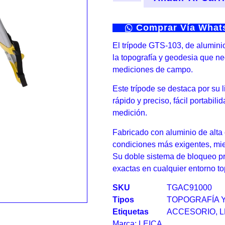
Comprar Vía Wha
El trípode GTS-103, de aluminio
la topografía y geodesia que ne
mediciones de campo.
Este trípode se destaca por su li
rápido y preciso, fácil portabi
medición.
Fabricado con aluminio de alta 
condiciones más exigentes, mie
Su doble sistema de bloqueo pr
exactas en cualquier entorno to
SKU
TGAC91000
Tipos
TOPOGRAFÍA 
Etiquetas
ACCESORIO
,
L
Marca:
LEICA