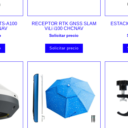
Vista rápida
TS-A100
RECEPTOR RTK GNSS SLAM
ESTACI
NAV
ViLi i100 CHCNAV
o
Solicitar precio
o
Solicitar precio