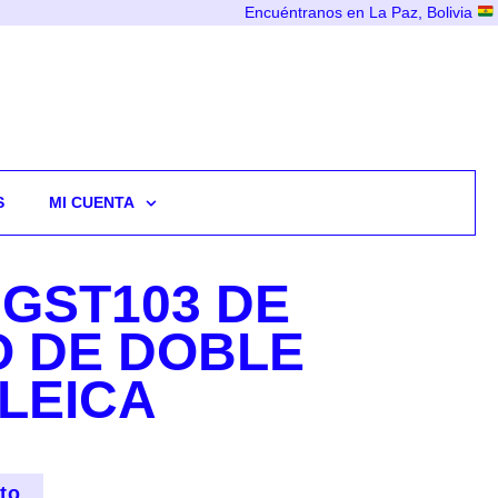
Encuéntranos en La Paz, Bolivia
S
MI CUENTA
 GST103 DE
O DE DOBLE
LEICA
ito