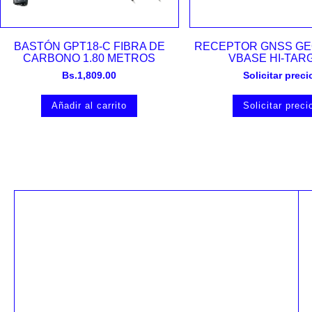
Vista rápida
Vista rápida
BASTÓN GPT18-C FIBRA DE
RECEPTOR GNSS GE
CARBONO 1.80 METROS
VBASE HI-TAR
Bs.
1,809.00
Solicitar preci
Añadir al carrito
Solicitar preci