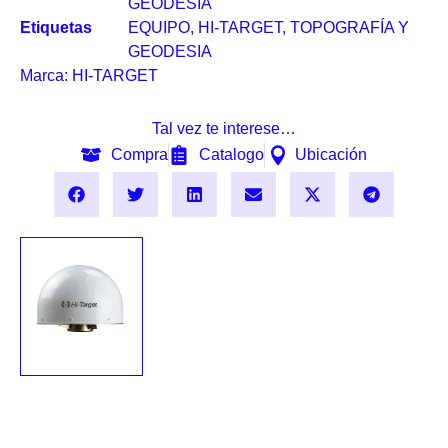
GEODESIA
Etiquetas
EQUIPO
,
HI-TARGET
,
TOPOGRAFÍA Y
GEODESIA
Marca:
HI-TARGET
Tal vez te interese…
Compra
Catalogo
Ubicación
ANTENA
CHOKE RING
AT-45101CP HI-
TARGET
Solicitar precio
Solicitar precio