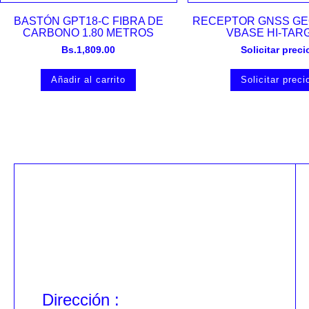
Vista rápida
Vista rápida
BASTÓN GPT18-C FIBRA DE
RECEPTOR GNSS GE
CARBONO 1.80 METROS
VBASE HI-TAR
Bs.
1,809.00
Solicitar preci
Añadir al carrito
Solicitar preci
Dirección :