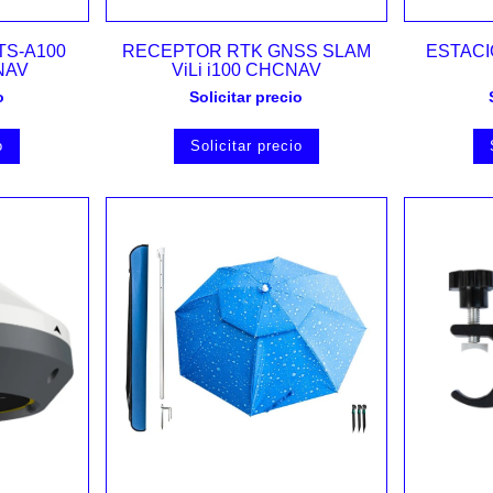
Vista rápida
TS-A100
RECEPTOR RTK GNSS SLAM
ESTACI
NAV
ViLi i100 CHCNAV
o
Solicitar precio
o
Solicitar precio