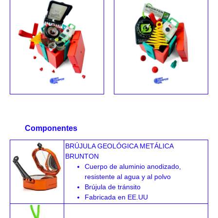
GEOCAJA NAVIDEÑA –
GEOCAJA NAVIDEÑA –
EDICIÓN ESTÁNDAR
EDICIÓN MINI
Bs.
1,989.00
Bs.
289.00
Añadir al carrito
Añadir al carrito
Componentes
BRÚJULA GEOLÓGICA METÁLICA
BRUNTON
Cuerpo de aluminio anodizado,
resistente al agua y al polvo
Brújula de tránsito
Fabricada en EE.UU