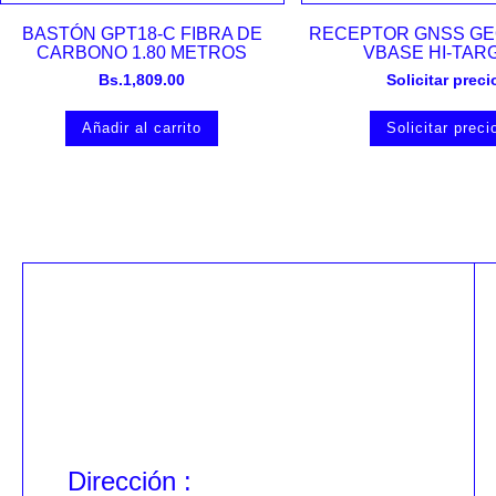
Vista rápida
Vista rápida
BASTÓN GPT18-C FIBRA DE
RECEPTOR GNSS GE
CARBONO 1.80 METROS
VBASE HI-TAR
Bs.
1,809.00
Solicitar preci
Añadir al carrito
Solicitar preci
Dirección :