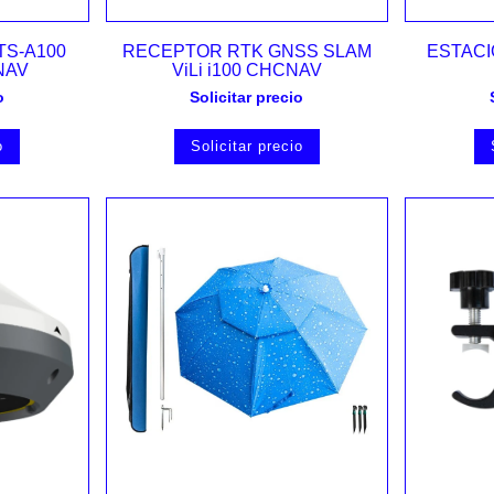
Vista rápida
TS-A100
RECEPTOR RTK GNSS SLAM
ESTACI
NAV
ViLi i100 CHCNAV
o
Solicitar precio
o
Solicitar precio