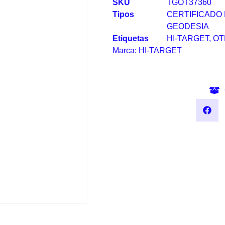
SKU
TGOT37360
Tipos
CERTIFICADO
GEODESIA
Etiquetas
HI-TARGET
,
OT
Marca:
HI-TARGET