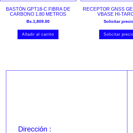
Vista rápida
Vista rápida
BASTÓN GPT18-C FIBRA DE
RECEPTOR GNSS GE
CARBONO 1.80 METROS
VBASE HI-TAR
Bs.
1,809.00
Solicitar preci
Añadir al carrito
Solicitar preci
Dirección :