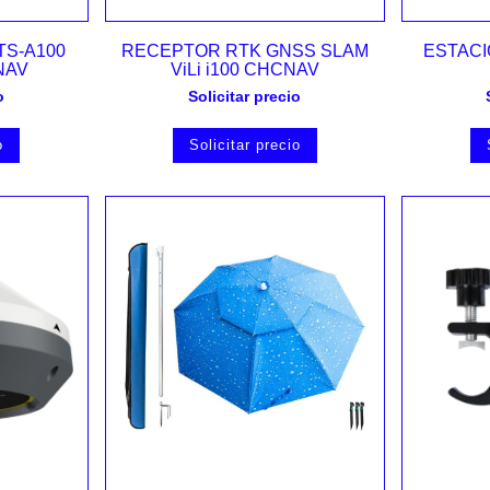
Vista rápida
TS-A100
RECEPTOR RTK GNSS SLAM
ESTACI
NAV
ViLi i100 CHCNAV
o
Solicitar precio
o
Solicitar precio