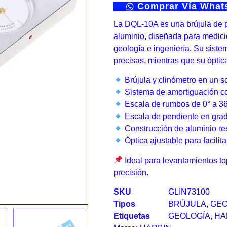
Comprar Vía Wha
La DQL-10A es una brújula de p
aluminio, diseñada para medicio
geología e ingeniería. Su siste
precisas, mientras que su óptic
Brújula y clinómetro en un so
Sistema de amortiguación co
Escala de rumbos de 0° a 36
Escala de pendiente en grad
Construcción de aluminio re
Óptica ajustable para facilita
Ideal para levantamientos to
precisión.
SKU
GLIN73100
Tipos
BRÚJULA
,
GEO
Etiquetas
GEOLOGÍA
,
HA