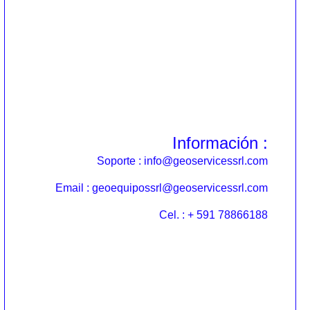
Información :
Soporte : info@geoservicessrl.com
Email : geoequipossrl@geoservicessrl.com
Cel. : + 591 78866188