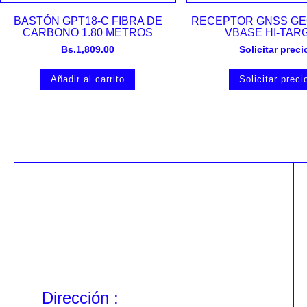
Vista rápida
Vista rápida
BASTÓN GPT18-C FIBRA DE
RECEPTOR GNSS GE
CARBONO 1.80 METROS
VBASE HI-TAR
Bs.
1,809.00
Solicitar preci
Añadir al carrito
Solicitar preci
Dirección :