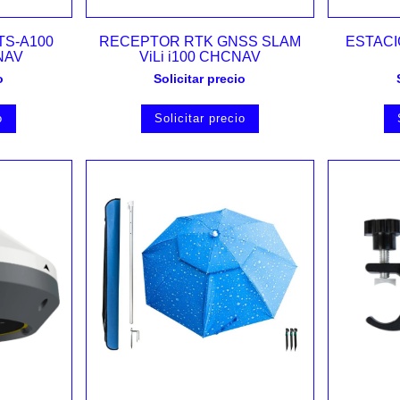
Vista rápida
TS-A100
RECEPTOR RTK GNSS SLAM
ESTACI
NAV
ViLi i100 CHCNAV
o
Solicitar precio
o
Solicitar precio