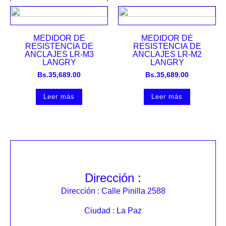
DETECTOR DE ANCHO
DE GRIETAS LR-FK202
MEDIDOR DE
MEDIDOR DE
LANGRY
RESISTENCIA DE
RESISTENCIA DE
Bs.
33,299.00
ANCLAJES LR-M3
ANCLAJES LR-M2
LANGRY
LANGRY
Añadir al carrito
Bs.
35,689.00
Bs.
35,689.00
Leer más
Leer más
Dirección :
Dirección : Calle Pinilla 2588
Ciudad : La Paz