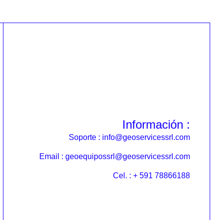
Información :
Soporte : info@geoservicessrl.com
Email : geoequipossrl@geoservicessrl.com
Cel. : + 591 78866188