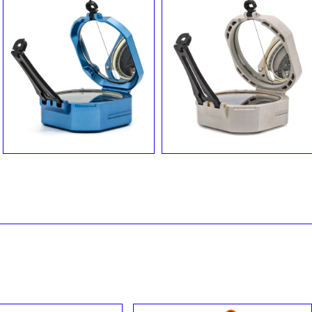
BRÚJULA BRUNTON
ESTÁNDAR AZUL 0-360°
BRÚJULA BRUNTON
5020
COMPRO™ 5008
Bs.
9,589.00
Bs.
6,849.00
Añadir al carrito
Añadir al carrito