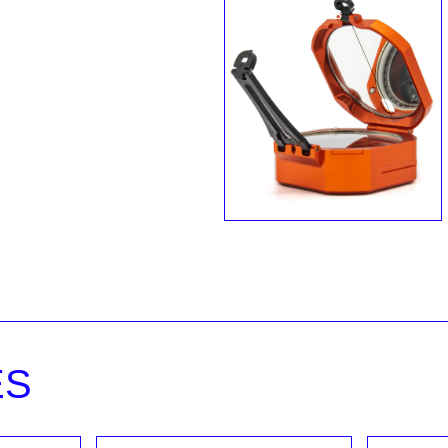
Sin existencias
BRÚJULA BRUNTON
BRÚJULA BRUNTON
ESTÁNDAR PLATEADA 0-
ESTÁNDAR NARANJA 0-
360° 5020
360° 5020
Bs.
9,559.00
Bs.
9,589.00
Añadir al carrito
Leer más
ES