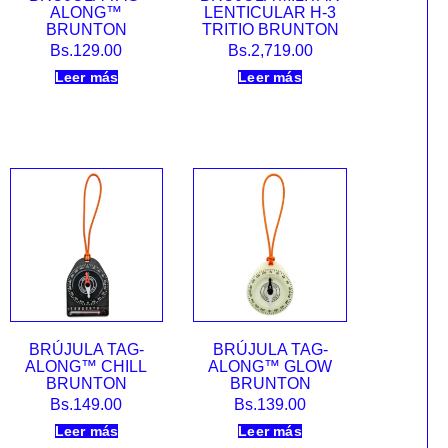
ALONG™
LENTICULAR H-3
BRUNTON
TRITIO BRUNTON
Bs.
129.00
Bs.
2,719.00
Leer más
Leer más
BRÚJULA TAG-
BRÚJULA TAG-
ALONG™ CHILL
ALONG™ GLOW
BRUNTON
BRUNTON
Bs.
149.00
Bs.
139.00
Leer más
Leer más