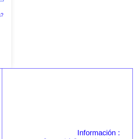
a?
Información :