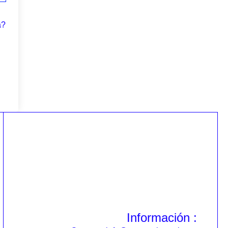
a?
Información :