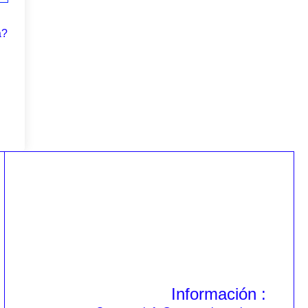
a?
Información :