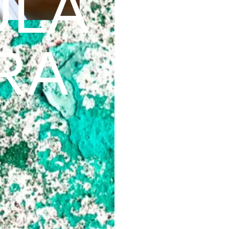
ULA
RA